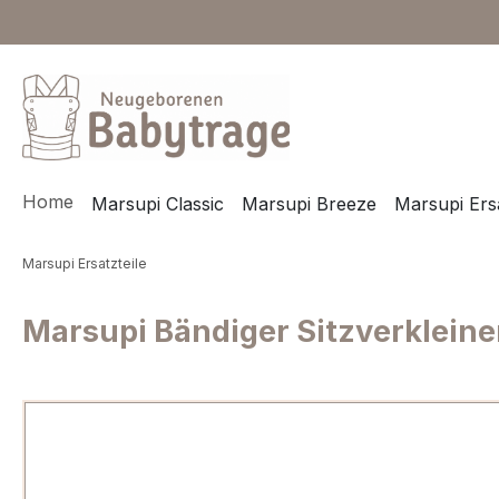
m Hauptinhalt springen
Zur Suche springen
Zur Hauptnavigation springen
Home
Marsupi Classic
Marsupi Breeze
Marsupi Ersa
Marsupi Ersatzteile
Marsupi Bändiger Sitzverkleiner
Bildergalerie überspringen