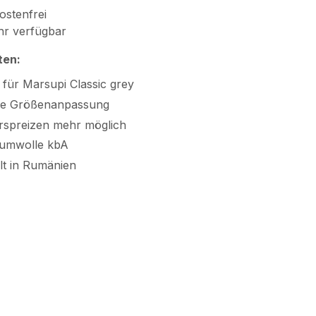
stenfrei
r verfügbar
ten:
l für Marsupi Classic grey
se Größenanpassung
rspreizen mehr möglich
umwolle kbA
lt in Rumänien