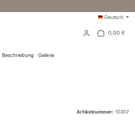
Deutsch
0,00 €
Ware
Beschreibung
Galerie
Artikelnummer:
10307
eis: