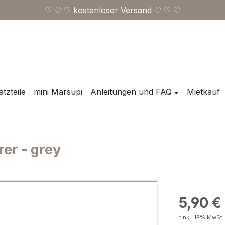
♡ ♡ ♡ kostenloser Versand ♡ ♡ ♡
tzteile
mini Marsupi
Anleitungen und FAQ
Mietkauf
er - grey
Regulärer Pr
5,90 €
*inkl. 19% MwSt.