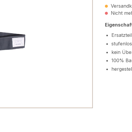
Versandko
Nicht meh
Eigenschaf
Ersatztei
stufenlo
kein Übe
100% Ba
hergestel