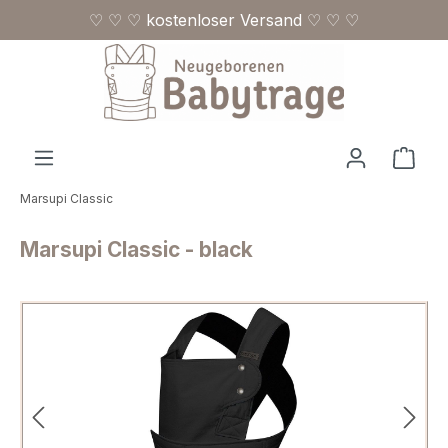
♡ ♡ ♡ kostenloser Versand ♡ ♡ ♡
Zum Hauptinhalt springen
Ware
Marsupi Classic
Marsupi Classic - black
Bildergalerie überspringen