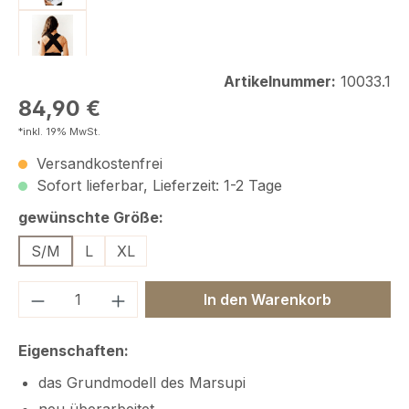
Artikelnummer:
10033.1
Regulärer Preis:
84,90 €
*inkl. 19% MwSt.
Versandkostenfrei
Sofort lieferbar, Lieferzeit: 1-2 Tage
auswählen
gewünschte Größe:
S/M
L
XL
Produkt Anzahl: Gib den gewünschten We
In den Warenkorb
Eigenschaften:
das Grundmodell des Marsupi