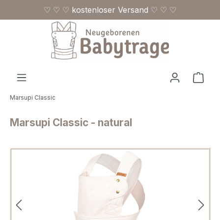
♡ ♡ ♡ kostenloser Versand ♡ ♡ ♡
Zum Hauptinhalt springen
Ware
Marsupi Classic
Marsupi Classic - natural
Bildergalerie überspringen