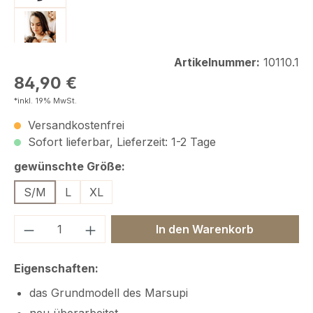
Artikelnummer:
10110.1
Regulärer Preis:
84,90 €
*inkl. 19% MwSt.
Versandkostenfrei
Sofort lieferbar, Lieferzeit: 1-2 Tage
auswählen
gewünschte Größe:
S/M
L
XL
Produkt Anzahl: Gib den gewünschten We
In den Warenkorb
Eigenschaften:
das Grundmodell des Marsupi